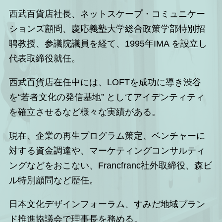
西武百貨店社長、ネットスケープ・コミュニケー
ションズ顧問、慶応義塾大学総合政策学部特別招
聘教授、参議院議員を経て、1995年IMA を設立し
代表取締役就任。
西武百貨店在任中には、LOFTを成功に導き渋谷
を“若者文化の発信基地” としてアイデンティティ
を確立させるなど様々な実績がある。
現在、企業の再生プログラム策定、ベンチャーに
対する資金調達や、マーケティングコンサルティ
ングなどをおこない、Francfranc社外取締役、森ビ
ル特別顧問など歴任。
日本文化デザインフォーラム、すみだ地域ブラン
ド推進協議会で理事長を務める。